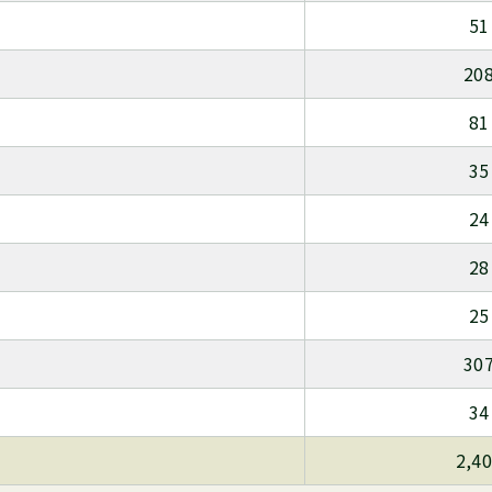
51
20
81
35
24
28
25
30
34
2,4