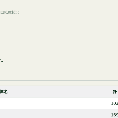
年団結成状況
す。
体名
計
10
16