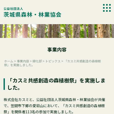
Skip
to
togg
content
navi
事業内容
ホーム
>
事業内容
>
緑化部
>
トピックス
>
「カスミ共感創造の森植樹
祭」を実施しました。
「カスミ共感創造の森植樹祭」を実施しま
した。
株式会社カスミと、公益社団法人茨城県森林・林業協会が共催
で、笠間市下郷の愛宕山において、「カスミ共感創造の森植樹
祭」を関係者113名の参加で実施しました。