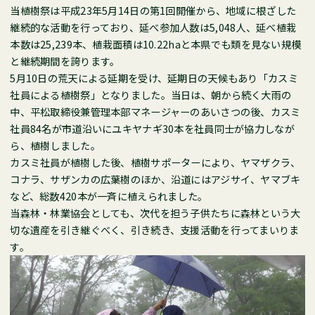
当植樹祭は平成23年5月14日の第1回開催から、地域に根ざした
継続的な活動を行っており、延べ参加人数は5,048人、延べ植栽
本数は25,239本、植栽面積は10.22haと本県でも類を見ない規模
と継続期間を誇ります。
5月10日の荒天による延期を受け、延期日の天候もあり「カスミ
社員による植樹祭」となりました。当日は、朝から続く大雨の
中、平松取締役兼管理本部マネージャーのあいさつの後、カスミ
社員84名が市道沿いにユキヤナギ30本を社員同士が協力しなが
ら、植樹しました。
カスミ社員が植樹した後、植樹サポーターにより、ヤマザクラ、
コナラ、サザンカの広葉樹のほか、沿道にはアジサイ、ヤマブキ
など、総数420本が一斉に植えられました。
当森林・林業協会としても、次代を担う子供たちに森林という大
切な遺産を引き継ぐべく、引き続き、支援活動を行ってまいりま
す。