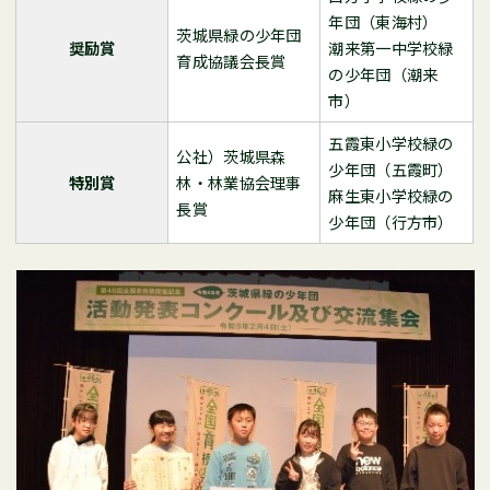
年団（東海村）
茨城県緑の少年団
奨励賞
潮来第一中学校緑
育成協議会長賞
の少年団（潮来
市）
五霞東小学校緑の
公社）茨城県森
少年団（五霞町）
特別賞
林・林業協会理事
麻生東小学校緑の
長賞
少年団（行方市）