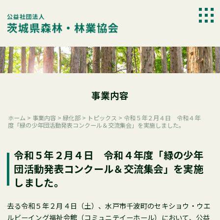
Skip
to
togg
content
navi
事業内容
ホーム
>
事業内容
>
緑化部
>
トピックス
>
令和５年２月４日 令和４年
度「緑の少年団活動発表コンクール＆交流集会」を実施しました。
令和５年２月４日 令和４年度「緑の少年
団活動発表コンクール＆交流集会」を実施
しました。
去る令和５年２月４日（土）、水戸市千波町のセキショウ・ウエ
ルビーイング福祉会館（コミュニテイーホール）において、公益