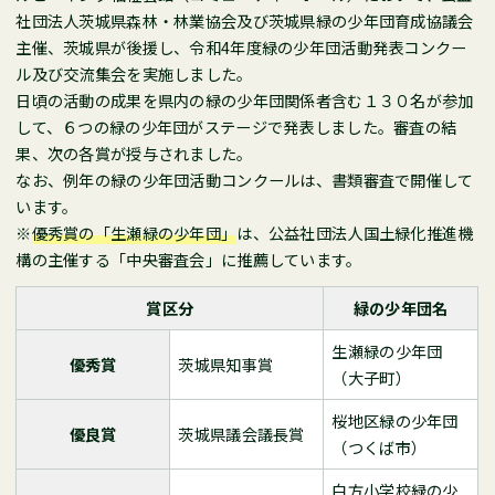
社団法人茨城県森林・林業協会及び茨城県緑の少年団育成協議会
主催、茨城県が後援し、令和4年度緑の少年団活動発表コンクー
ル及び交流集会を実施しました。
日頃の活動の成果を県内の緑の少年団関係者含む１３０名が参加
して、６つの緑の少年団がステージで発表しました。審査の結
果、次の各賞が授与されました。
なお、例年の緑の少年団活動コンクールは、書類審査で開催して
います。
※
優秀賞の「生瀬緑の少年団」
は、公益社団法人国土緑化推進機
構の主催する「中央審査会」に推薦しています。
賞区分
緑の少年団名
生瀬緑の少年団
優秀賞
茨城県知事賞
（大子町）
桜地区緑の少年団
優良賞
茨城県議会議長賞
（つくば市）
白方小学校緑の少