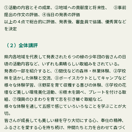
①活動の内容とその成果、②地域への貢献度と将来性、 ③事前
提出の作文の評価、④当日の発表の評価
以上の４点で総合的に評価、発表後、審査員で協議、優秀賞など
を決定
（２）全体講評
県内各地域を代表して発表された６つの緑の少年団の皆さんの日
頃の活動内容など、いずれも素晴らしい取組みをされている。
発表の一部を紹介すると、①間伐などの森林・林業体験、②学校
林を活かした体験と交流、③ボーイスカウトとしてキャンプなど
様々な体験学習、④野菜を育て収穫する喜びの体験、⑤学校の花
壇など美しい環境美化活動、⑥樹木を調べ、プレートを付ける取
組、⑦復興のひまわりを育て志を引き継ぐ取組など。
様々な体験を通して五感で感じていろいろなことを学ぶことが大
切。
皆さんが成長しても美しい緑を守り大切にする心、奉仕の精神、
ふるさとを愛する心を持ち続け、仲間たちと力を合わせて森づく