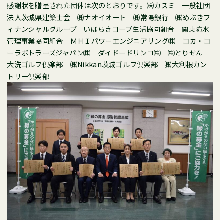
感謝状を贈呈された団体は次のとおりです。㈱カスミ 一般社団
法人茨城県建築士会 ㈱ナオイオート ㈱常陽銀行 ㈱めぶきフ
ィナンシャルグループ いばらきコープ生活協同組合 関東防水
管理事業協同組合 ＭＨＩパワーエンジニアリング㈱ コカ・コ
ーラボトラーズジャパン㈱ ダイドードリンコ㈱ ㈱とりせん
大洗ゴルフ倶楽部 ㈱Nikkan茨城ゴルフ倶楽部 ㈱大利根カン
トリー倶楽部