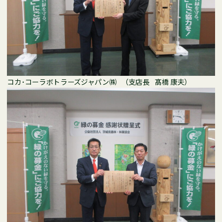
コカ･コーラボトラーズジャパン㈱ （支店長 髙橋 康夫）