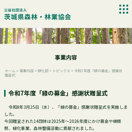
Skip
to
togg
content
navi
事業内容
ホーム
>
事業内容
>
緑化部
>
トピックス
>
令和7年度「緑の募金」感謝状
贈呈式
令和7年度「緑の募金」感謝状贈呈式
令和8年3月25日（水）、「緑の募金」感謝状贈呈式を実施しま
した。
今回贈呈された14団体は2025年～2026年度にかけ募金や植樹
祭、緑化事業、森林整備活動に貢献されました。