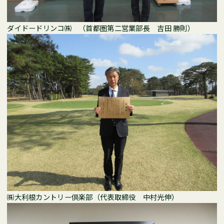
ダイドードリンコ㈱ （首都圏第二営業部長 吉田 勝則）
㈱大利根カントリー倶楽部（代表取締役 中村光伸）