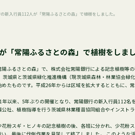
の新入行員112人が「常陽ふるさとの森」で植樹をしました。
人が「常陽ふるさとの森」で植樹をしま
陽ふるさとの森」で、株式会社常陽銀行による記念植樹等の
、茨城県と茨城県緑化推進機構（現茨城県森林・林業協会緑化
始めたものです。平成26年からは区域を拡大するとともに、
年以来、5年ぶりの開催となり、常陽銀行の新入行員112名
興公社、植樹指導を行う茨城県林業種苗協同組合やインストラ
花粉スギ・ヒノキの記念植樹の後、各班に分かれ、少花粉ス
行い、最後に伐倒作業を見学して終了しました。 このような