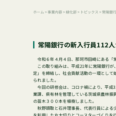
ホーム
>
事業内容
>
緑化部
>
トピックス
>
常陽銀行
常陽銀行の新入行員112
令和６年４月４日、那珂市田崎にある「常
この取り組みは、平成21年に常陽銀行が
定」を締結し、社会貢献活動の一環として
られました。
今回の研修会は、コロナ禍により、平成31
業課、県有林を管理している茨城県農林振
の苗木３００本を植樹しました。
秋野頭取と石井理事長、代表行員による少
を利用した丸太切りとコースターづくりを