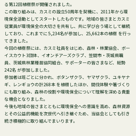
る第12回植樹祭が開催されました。
この取り組みは、カスミの設立50周年を契機に、2011年から環
境保全活動としてスタートしたものです。地域の皆さまとカスミ
従業員が環境保全の大切さを共有し、共に学び合う場として継続
しており、これまでに 5,234名が参加し、25,662本の植樹 を行っ
てきました。
今回の植樹祭には、カスミ社員をはじめ、森林・林業協会、ボー
イスカウト3団体、イオンチアーズクラブ、笠間市・茨城県職
員、茨城県林業種苗協同組合、サポーターの皆さまなど、総勢
242名 が参加しました。
参加者は班ごとに分かれ、ボタンザクラ、ヤマザクラ、ユキヤナ
ギ、レンギョウの計268本 を植樹したほか、間伐体験や箸づくり
にも取り組み、森林の役割や環境保全について理解を深める貴重
な機会となりました。
今後も地域の皆さまとともに環境保全への意識を高め、森林資源
とその公益的機能を次世代へ引き継ぐため、当協会としても引き
続き積極的に取り組んでまいります。