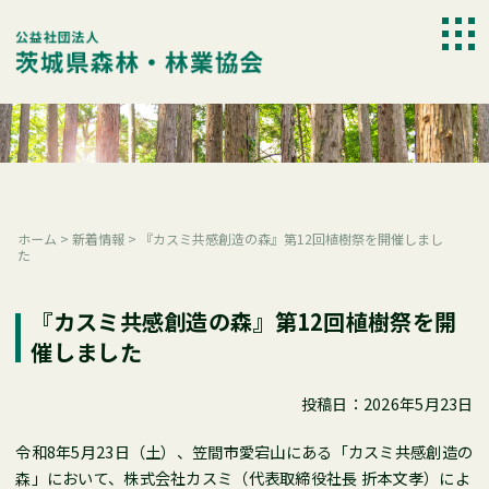
Skip
to
togg
content
navi
ホーム
>
新着情報
>
『カスミ共感創造の森』第12回植樹祭を開催しまし
た
『カスミ共感創造の森』第12回植樹祭を開
催しました
投稿日：2026年5月23日
令和8年5月23日（土）、笠間市愛宕山にある「カスミ共感創造の
森」において、株式会社カスミ（代表取締役社長 折本文孝）によ