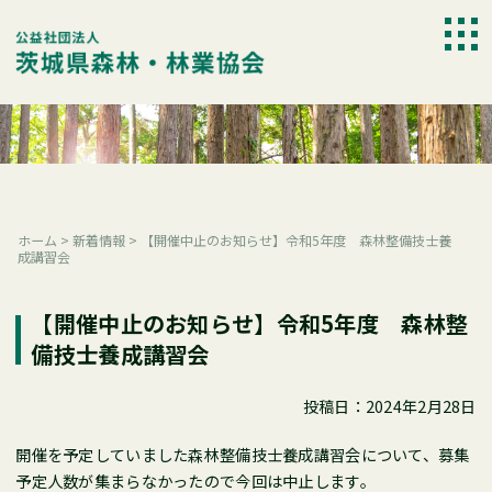
Skip
to
togg
content
navi
ホーム
>
新着情報
>
【開催中止のお知らせ】令和5年度 森林整備技士養
成講習会
【開催中止のお知らせ】令和5年度 森林整
備技士養成講習会
投稿日：2024年2月28日
開催を予定していました森林整備技士養成講習会について、募集
予定人数が集まらなかったので今回は中止します。