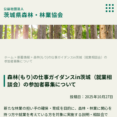
Skip
to
togg
content
navi
ホーム
>
新着情報
>
森林(もり)の仕事ガイダンスin茨城（就業相談会）の
参加者募集について
森林(もり)の仕事ガイダンスin茨城（就業相
談会）の参加者募集について
投稿日：2025年10月27日
新たな林業の担い手の確保・育成を目的に、森林・林業に関心を
持つ方や就業を考えている方を対象に実施する説明・相談会で