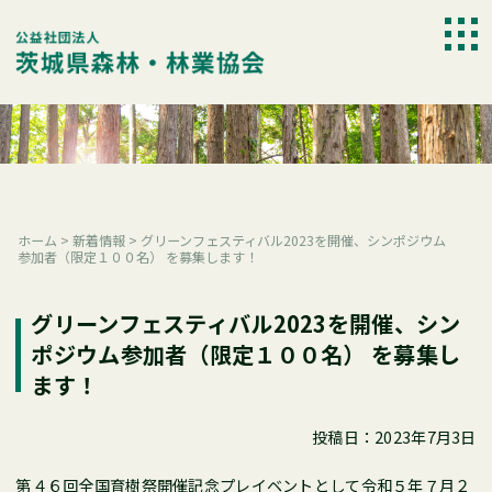
Skip
to
togg
content
navi
ホーム
>
新着情報
>
グリーンフェスティバル2023を開催、シンポジウム
参加者（限定１００名） を募集します！
グリーンフェスティバル2023を開催、シン
ポジウム参加者（限定１００名） を募集し
ます！
投稿日：2023年7月3日
第４６回全国育樹祭開催記念プレイベントとして令和５年７月２