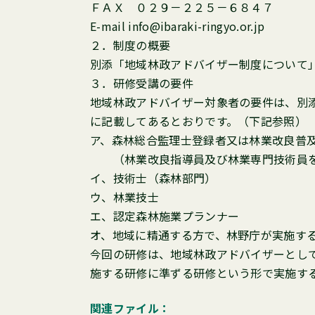
ＦＡＸ ０２９－２２５－６８４７
E-mail info@ibaraki-ringyo.or.jp
２．制度の概要
別添「地域林政アドバイザー制度について
３．研修受講の要件
地域林政アドバイザー対象者の要件は、別
に記載してあるとおりです。（下記参照）
ア、森林総合監理士登録者又は林業改良普
（林業改良指導員及び林業専門技術員
イ、技術士（森林部門）
ウ、林業技士
エ、認定森林施業プランナー
オ、地域に精通する方で、林野庁が実施す
今回の研修は、地域林政アドバイザーとし
施する研修に準ずる研修という形で実施す
関連ファイル：