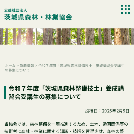
Skip
to
togg
content
navi
ホーム
>
新着情報
>
令和７年度「茨城県森林整備技士」養成講習会受講生
の募集について
令和７年度「茨城県森林整備技士」養成講
習会受講生の募集について
投稿日：2026年2月9日
当協会では、森林整備を一層推進するため、土木、造園関係等の
技術者に森林・林業に関する知識・技術を習得させ、森林の整