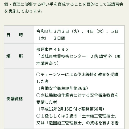
備・管理に従事する担い手を育成することを目的として当講習会
を実施しております。
令和８年３月３日（火）、４日（水）、５日
日 時
（木） ３日間
那珂市戸４６９２
場 所
「茨城県林業技術センター」２階 講堂 外（現
地講習あり）
○チェーンソーによる伐木等特別教育を受講
した者
（労働安全衛生規則第36条）
○刈払機取扱作業者に対する安全衛生教育を
受講資格
受講した者
（平成12年2月16日付け基発第66号）
○１級もしくは２級の「土木施工管理技士」
又は「造園施工管理技士」の資格を有する者