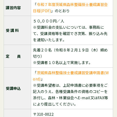
「
令和７年度茨城県森林整備技士養成講習会
講習内容
日程(PDF)
」のとおり
５０,０００円／人
※受講料金の支払いについては、事務局に
受 講 料
て、受講資格等を確認でき次第、振り込み先
を通知いたします。
先着２０名（令和８年２月１９日（木）締め
定 員
切り）
※受講者１０名以上で実施します。
「
茨城県森林整備技士養成講習受講申請書(W
ord)
」
※受講希望者は、上記申請書に必要事項をご
受講申込
記入のうえ、各種受講条件の資格のコピーを
添付し、森林・林業協会へE-mail又はFAX等
により提出してください。
〒310-0022