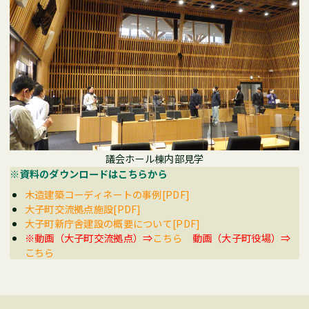
議会ホール棟内部見学
※資料のダウンロードはこちらから
木造建築コーディネートの事例[PDF]
大子町交流拠点施設[PDF]
大子町新庁舎建設の概要について[PDF]
※動画（大子町交流拠点）⇒
こちら
動画（大子町役場）⇒
こちら