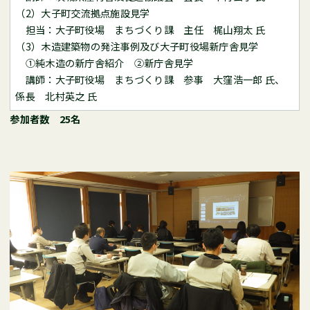
（2）大子町交流拠点施設見学
担当：大子町役場 まちづくり課 主任 梶山翔太 氏
（3）木造建築物の発注事例及び大子町役場新庁舎見学
①純木造の新庁舎紹介 ②新庁舎見学
講師：大子町役場 まちづくり課 参事 大窪浩一郎 氏、
係長 北村英之 氏
参加者数 25名