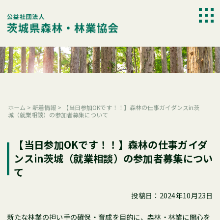
Skip
to
togg
content
navi
ホーム
>
新着情報
>
【当日参加OKです！！】森林の仕事ガイダンスin茨
城（就業相談）の参加者募集について
【当日参加OKです！！】森林の仕事ガイダ
ンスin茨城（就業相談）の参加者募集につい
て
投稿日：2024年10月23日
新たな林業の担い手の確保・育成を目的に、森林・林業に関心を