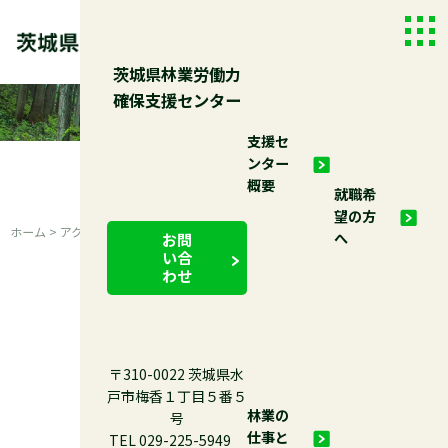
Skip
to
togg
content
navi
茨城県林業労働力
確保支援センター
支援セ
ンター
アクセス
概要
就職希
望の方
ホーム
>
アクセス
へ
お問
い合
わせ
〒310-0022 茨城県水
戸市梅香１丁目５番５
林業の
号
仕事と
TEL 029-225-5949