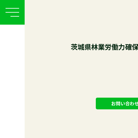
Skip
to
content
支援センター概要
林業の
茨城県林業労働力確
お問い合わ