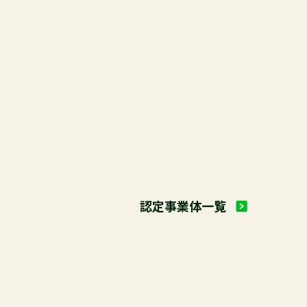
下御下賜金記念植樹祭を開催しました
対策事業」の受講生の募集について
講習会受講生の募集について
開催のお知らせ
認定事業体一覧
７日間コース）」受講生募集について
概要