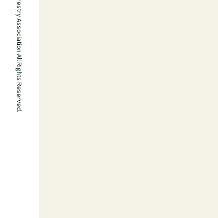
Ibaraki Forestry Association All Rights Reserved.
どんぐりの森第1回植樹祭および天皇陛
2026-04-13
お知らせ
令和８年度「茨城県林業従事者技能向上
2026-02-09
お知らせ
令和７年度「茨城県森林整備技士」養成
2026-02-03
お知らせ
令和7年度 森林ボランティア養成講座
2026-01-08
お知らせ
「令和７年度第２回林業就業支援研修（
2026-01-08
お知らせ
グリーンフェスティバル2025の開催結果