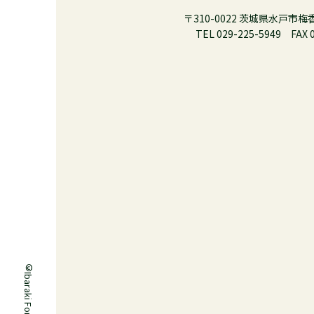
ホーム
>
新着情報
〒310-0022 茨城県水戸市
TEL 029-225-5949 FAX 
アーカイブ:
新着情報
2026-07-08
イベント
木材普及関係イベント出展希望者の募集
2026-06-29
お知らせ
「令和８年度 第１回林業就業支援研修
2026-06-25
お知らせ
【森林・林業部】令和8年度第1回市町
©
2026-06-08
イベント