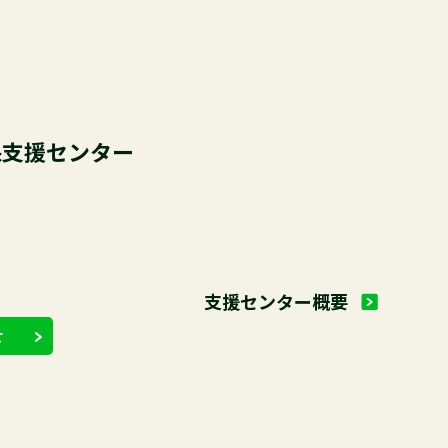
就職
仕事とは
認定事業体一覧
保支援センター
支援センター概要
せ