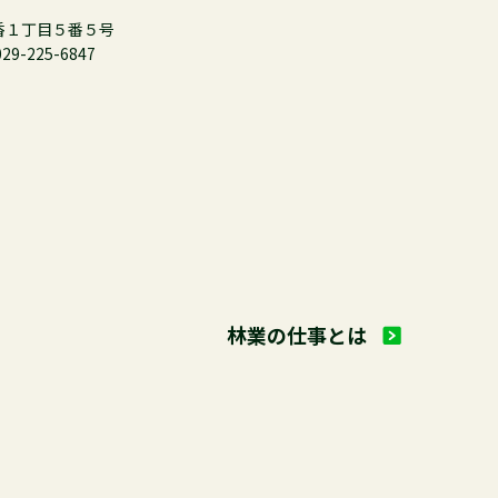
梅香１丁目５番５号
029-225-6847
について
林業の仕事とは
（７日間コース）」受講生募集について
村林務担当者研修を開催しました