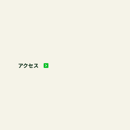
アクセス
公益社団法人 茨城県森林・林業協会
茨城県市町村森林管理サポートセンター