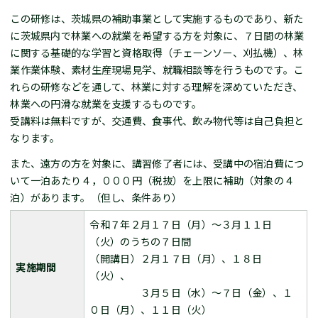
この研修は、茨城県の補助事業として実施するものであり、新た
に茨城県内で林業への就業を希望する方を対象に、７日間の林業
に関する基礎的な学習と資格取得（チェーンソー、刈払機）、林
業作業体験、素材生産現場見学、就職相談等を行うものです。こ
れらの研修などを通して、林業に対する理解を深めていただき、
林業への円滑な就業を支援するものです。
受講料は無料ですが、交通費、食事代、飲み物代等は自己負担と
なります。
また、遠方の方を対象に、講習修了者には、受講中の宿泊費につ
いて一泊あたり４，０００円（税抜）を上限に補助（対象の４
泊）があります。（但し、条件あり）
令和７年２月１７日（月）～３月１１日
（火）のうちの７日間
（開講日）２月１７日（月）、１８日
実施期間
（火）、
３月５日（水）～７日（金）、１
０日（月）、１１日（火）