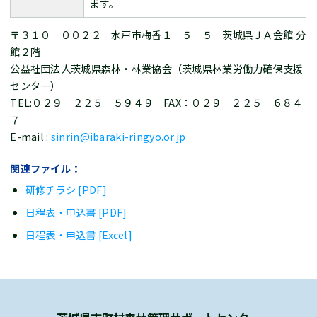
ます。
〒３１０－００２２ 水戸市梅香１－５－５ 茨城県ＪＡ会館 分
館２階
公益社団法人茨城県森林・林業協会（茨城県林業労働力確保支援
センター）
TEL:０２９－２２５－５９４９ FAX：０２９－２２５－６８４
７
E-mail :
sinrin@ibaraki-ringyo.or.jp
関連ファイル：
研修チラシ [PDF]
日程表・申込書 [PDF]
日程表・申込書 [Excel]