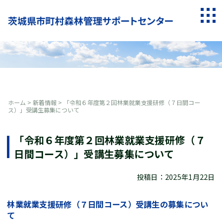
Skip
to
togg
content
navi
ホーム
>
新着情報
>
「令和６年度第２回林業就業支援研修（７日間コー
ス）」受講生募集について
「令和６年度第２回林業就業支援研修（７
日間コース）」受講生募集について
投稿日：2025年1月22日
林業就業支援研修（７日間コース）受講生の募集につい
て