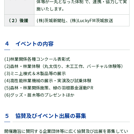
体等が一丸となった体制 で、連携・協力して実
施いたします。
（２）後援
(株)茨城新聞社、(株)LuckyFM茨城放送
４ イベントの内容
(1)林業関係各種コンクール表彰式
(2)森林・林業体験（丸太伐り、木工工作、バーチャル体験等）
(3)ミニ上棟式＆木製品等の展示
(4)高性能林業機械の展示・実演及び試乗体験
(5)森林・林業関係施策、緑の羽根募金運動PR
(6)グッズ・苗木等のプレゼントほか
５ 協賛及びイベント出展の募集
開催趣旨に賛同する企業団体等に広く協賛及び出展を募集してい