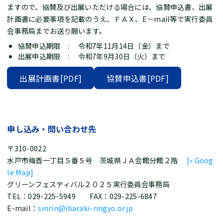
ますので、協賛及び出展いただける場合には、協賛申込書、出展
計画書に必要事項を記載のうえ、ＦＡＸ、E－mail等で実行委員
会事務局までお送り願います。
協賛申込期限 : 令和7年11月14日（金）まで
出展申込期限 : 令和7年9月30日（火）まで
出展計画書[PDF]
協賛申込書[PDF]
申し込み・問い合わせ先
〒310-0022
水戸市梅香一丁目５番５号 茨城県ＪＡ会館分館２階
[» Goog
le Map]
グリーンフェスティバル２０２５実行委員会事務局
TEL：029-225-5949 FAX：029-225-6847
E-mail：
sinrin@ibaraki-ringyo.or.jp