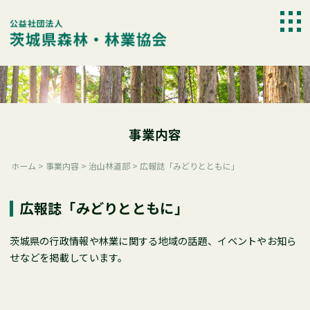
Skip
to
togg
content
navi
事業内容
ホーム
>
事業内容
>
治山林道部
>
広報誌「みどりとともに」
広報誌「みどりとともに」
茨城県の行政情報や林業に関する地域の話題、イベントやお知ら
せなどを掲載しています。